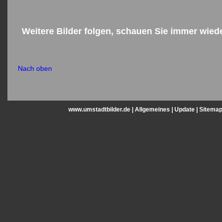
Weitere Bilder folgen, schauen Sie immer wied
Nach oben
www.umstadtbilder.de |
Allgemeines
|
Update
|
Sitema