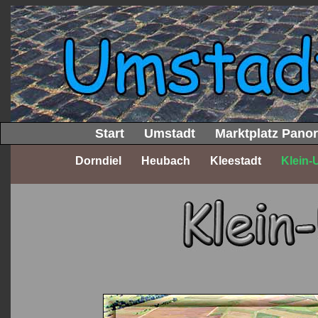
Start
Umstadt
Marktplatz Pano
Dorndiel
Heubach
Kleestadt
Klein-